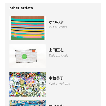
other artists
かつのぶ
KATSUNOBU
上田匡志
Tadashi Ueda
中根恭子
Kyoko Nakane