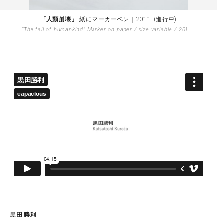
「人類崩壊」
紙にマーカーペン｜2011-(進行中)
“The fall of humankind”
Marker on paper / size variable / 2011- in progress
黒田勝利