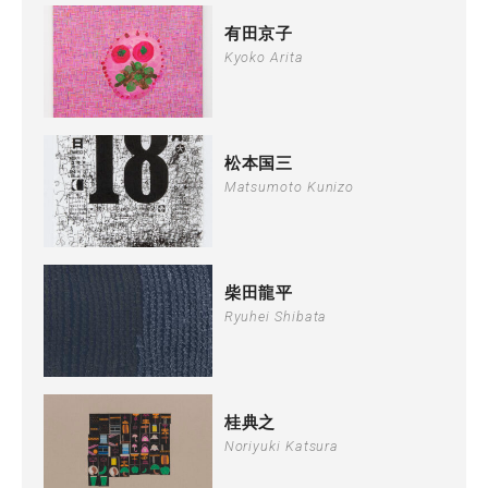
有田京子
Kyoko Arita
松本国三
Matsumoto Kunizo
柴田龍平
Ryuhei Shibata
桂典之
Noriyuki Katsura