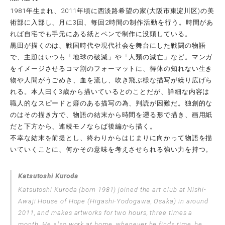
1981年生まれ、2011年頃に西淡路希望の家(大阪市東淀川区)の美
術部に入部し、月に3回、毎回2時間の制作活動を行う。時間があ
れば自宅でも手元にある紙とペンで制作に没頭している。
黒田が描くのは、戦国時代や現代社会を舞台にした戦闘の物語
で、主題はいつも「地球の破滅」や「人類の滅亡」など。マンガ
をイメージさせるコマ割のフォーマットに、得体の知れない生き
物や人間がうごめき、血を流し、吹き飛ぶ様な描写が繰り広げら
れる。本人曰く3歳から描いているとのことだが、詳細な内容は
職人的なスピードと癖のある描写の為、判読が困難だ。独創的な
のはその描き方で、物語の結末から時間を遡る形で描き、画用紙
だと下方から、連続モノならば後編から描く。
不幸な結末を前提とし、終わりからはじまりに向かって物語を描
いていくことに、何かその意味を考えさせられる強い力を持つ。
Katsutoshi Kuroda
Katsutoshi Kuroda (born 1981) joined the art club at Nishi-
Awaji House of Hope (Higashi-Yodogawa, Osaka) in around
2011, and makes artworks for two hours, three times a
month. He also work at home, whenever he finds time, he