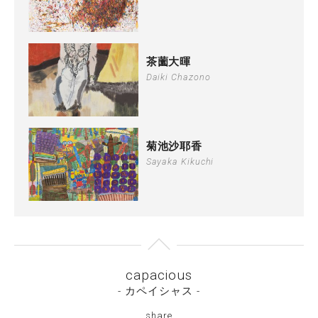
茶薗大暉
Daiki Chazono
菊池沙耶香
Sayaka Kikuchi
capacious
- カペイシャス -
share