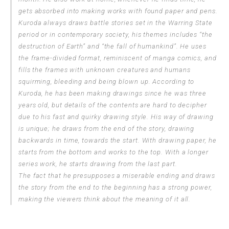
gets absorbed into making works with found paper and pens.
Kuroda always draws battle stories set in the Warring State
period or in contemporary society, his themes includes “the
destruction of Earth” and “the fall of humankind”. He uses
the frame-divided format, reminiscent of manga comics, and
fills the frames with unknown creatures and humans
squirming, bleeding and being blown up. According to
Kuroda, he has been making drawings since he was three
years old, but details of the contents are hard to decipher
due to his fast and quirky drawing style. His way of drawing
is unique; he draws from the end of the story, drawing
backwards in time, towards the start. With drawing paper, he
starts from the bottom and works to the top. With a longer
series work, he starts drawing from the last part.
The fact that he presupposes a miserable ending and draws
the story from the end to the beginning has a strong power,
making the viewers think about the meaning of it all.