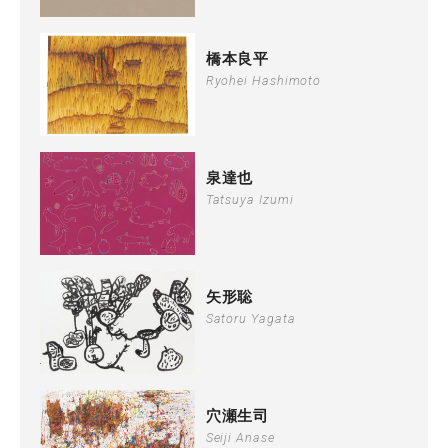
橋本良平
Ryohei Hashimoto
泉達也
Tatsuya Izumi
矢形聡
Satoru Yagata
穴瀬生司
Seiji Anase