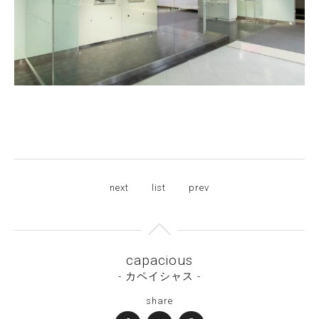
next
list
prev
capacious
- カペイシャス -
share