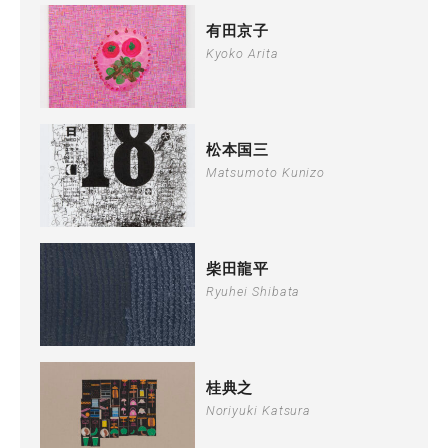
有田京子
Kyoko Arita
松本国三
Matsumoto Kunizo
柴田龍平
Ryuhei Shibata
桂典之
Noriyuki Katsura