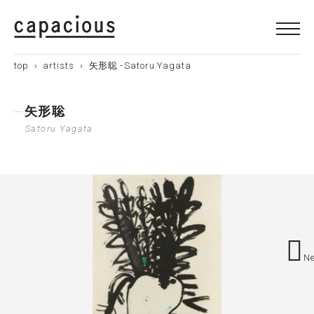
top
›
artists
› 矢形聡 -Satoru Yagata
矢形聡
Satoru Yagata
Ne