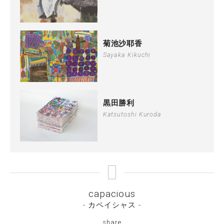
菊池沙耶香
Sayaka Kikuchi
黒田勝利
Katsutoshi Kuroda
capacious
- カペイシャス -
share