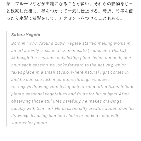
菜、フルーツなどが主題になることが多い。それらの静物をじっ
と観察した後に、墨をつかって一気に仕上げる。時折、竹串を使
ったり水彩で着彩をして、アクセントをつけることもある。
Satoru Yagata
Born in 1970. Around 2008, Yagata started making works in
an art activity session at Izuminosato (Izumisano, Osaka).
Although the sessions only taking place twice a month, one
hour each session, he looks forward to the activity, which
takes place in a small studio, where natural light comes in
and he can see lush mountains through windows.
He enjoys drawing vital living objects and often takes foliage
plants, seasonal vegetables and fruits for his subject.After
observing those still lifes carefully, he makes drawings
quickly with Sumi ink.He occasionally creates accents on his
drawings by using bamboo sticks or adding color with
watercolor paints.