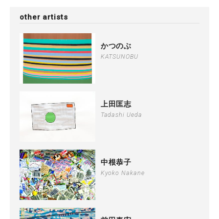
other artists
かつのぶ
KATSUNOBU
上田匡志
Tadashi Ueda
中根恭子
Kyoko Nakane