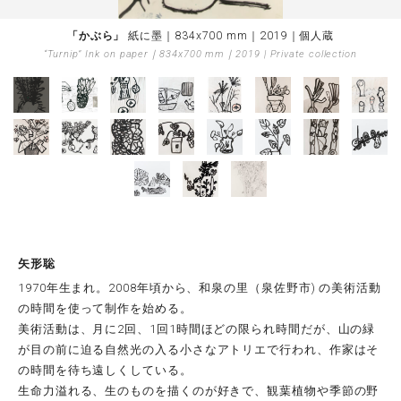
「かぶら」
紙に墨｜834x700 mm｜2019｜個人蔵
“Turnip”
Ink on paper｜834x700 mm｜2019 | Private collection
矢形聡
1970年生まれ。2008年頃から、和泉の里（泉佐野市) の美術活動
の時間を使って制作を始める。
美術活動は、月に2回、1回1時間ほどの限られ時間だが、山の緑
が目の前に迫る自然光の入る小さなアトリエで行われ、作家はそ
の時間を待ち遠しくしている。
生命力溢れる、生のものを描くのが好きで、観葉植物や季節の野