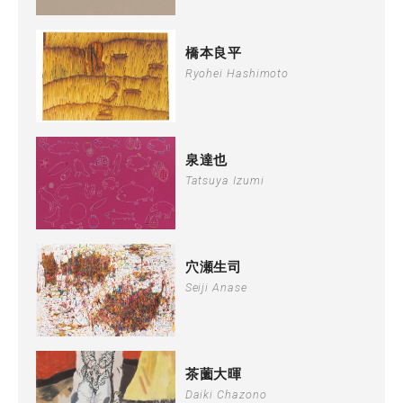
橋本良平
Ryohei Hashimoto
泉達也
Tatsuya Izumi
穴瀬生司
Seiji Anase
茶薗大暉
Daiki Chazono